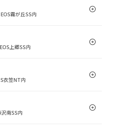
NEOS霧が丘SS内
EOS上郷SS内
OS衣笠NT内
藤沢南SS内