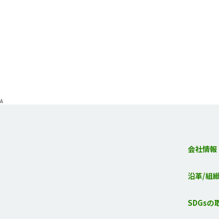
A
会社情報
沿革/組
SDGsの