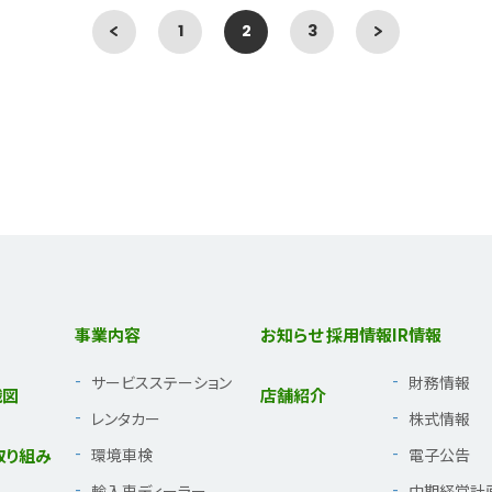
1
2
3
事業内容
お知らせ
採用情報
IR情報
サービスステーション
財務情報
織図
店舗紹介
レンタカー
株式情報
取り組み
環境車検
電子公告
輸入車ディーラー
中期経営計