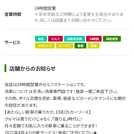
24時間営業
営業時間
※年末年始など時期により変更する場合がありま
す。詳しくは店舗までお問い合わせください。
板金
セルフ
自動車保険
24時間
環境車検
サービス
ボディケア
カーケア
整備
買取
店舗からのお知らせ
当店は24時間営業のセルフステーションです。
洗車については手洗い洗車専門店です！是非一度ご来店下さい。
その他、オイル交換を初め、車検、板金などカーメンテナンスにも絶対
の自信があります。
【あたらしい新車の乗りかた、ENEOSカーリース】
クルマは買うだけじゃなく、『借りる』時代に！
月々定額でお気に入りの新車に乗ることができます！
2021年4月よりの新サービス！是非ご注目ください★