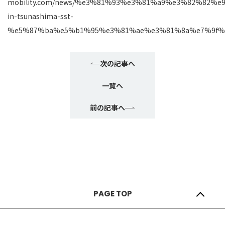
mobility.com/news/%e3%81%93%e3%81%a9%e3%82%82%
in-tsunashima-sst-
%e5%87%ba%e5%b1%95%e3%81%ae%e3%81%8a%e7%9f%
次の記事へ
一覧へ
前の記事へ
Copyright © 2023 Sunautas Corporation. All Rights Reserved