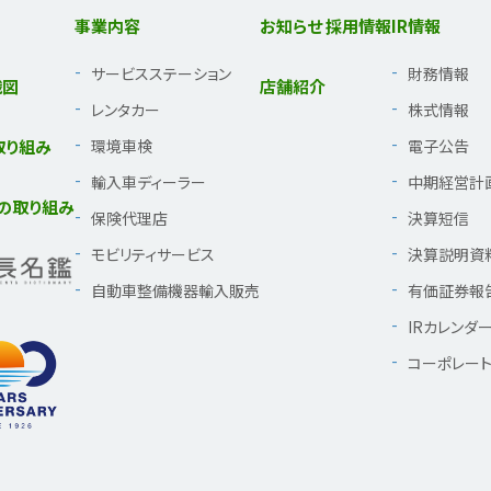
事業内容
お知らせ
採用情報
IR情報
サービスステーション
財務情報
織図
店舗紹介
レンタカー
株式情報
取り組み
環境車検
電子公告
輸入車ディーラー
中期経営計
の取り組み
保険代理店
決算短信
モビリティサービス
決算説明資
自動車整備機器輸入販売
有価証券報
IRカレンダ
コーポレー