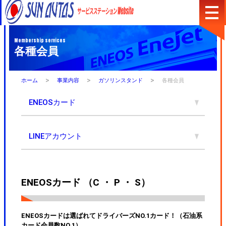
内
容
Membership services
店舗検索
コーポレートサイト
各種会員
を
会社概要
プライバシーポリシー
ス
キ
ッ
>
>
>
ホーム
事業内容
ガソリンスタンド
各種会員
プ
ENEOSカード
LINEアカウント
ENEOSカード （C ・ P ・ S）
ENEOSカードは選ばれてドライバーズNO.1カード！（石油系
カード会員数NO.1）