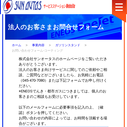
内
容
法人のお客さまお問合せフォーム
店舗検索
コーポレートサイト
を
会社概要
プライバシーポリシー
ス
キ
ッ
>
>
>
ホーム
事業内容
ガソリンスタンド
プ
お問い合わせフォーム-コーティング
株式会社サンオータスのホームページをご覧いただき
ありがとうございます。
法人のお客さま向けサービスに関してのご依頼やご相
談、ご質問などがございましたら、お気軽にお電話
（045-470-7080）または下記フォームでお申し付けく
ださい。
※ENEOSでんき・都市ガスにつきましては、個人のお
客さまのご相談もお受けしています。
以下のメールフォームに必要事項を記入の上、［確
認］ボタンを押してください。
お問い合わせの内容によっては、お時間を頂戴する場
合がございます。